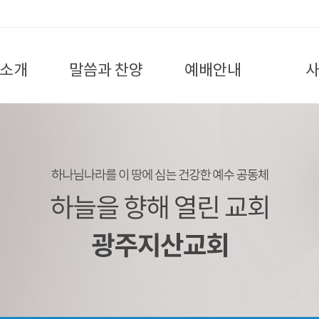
소개
말씀과 찬양
예배안내
 인사말
예배 설교 말씀
예배안내
위
지침
교회 행사
여
 분들
찬
시는 길
국내
제
M.I.P기