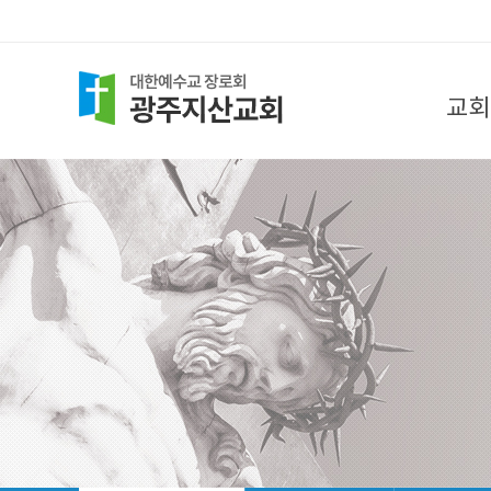
교회
담임목사
목회
섬기는
찾아오