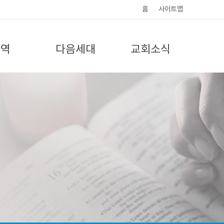
홈
사이트맵
사역
다음세대
교회소식
원회
유치부
교회소식
전도회
유초등부
갤러리
양단
중고등부
외선교
청년대학부
자훈련
도하는 엄마들