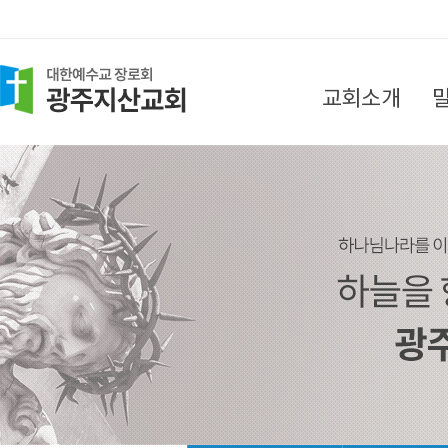
교회소개
담임목사 인사말
목회지침
섬기는 분들
찾아오시는 길
교회소식