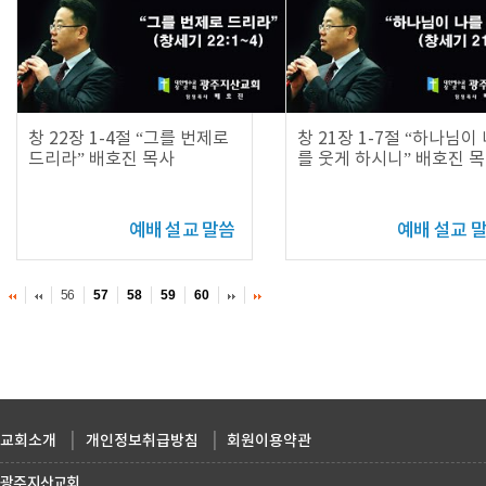
창 22장 1-4절 “그를 번제로
창 21장 1-7절 “하나님이
드리라” 배호진 목사
를 웃게 하시니” 배호진 
예배 설교 말씀
예배 설교 
56
57
58
59
60
교회소개
|
개인정보취급방침
|
회원이용약관
광주지산교회