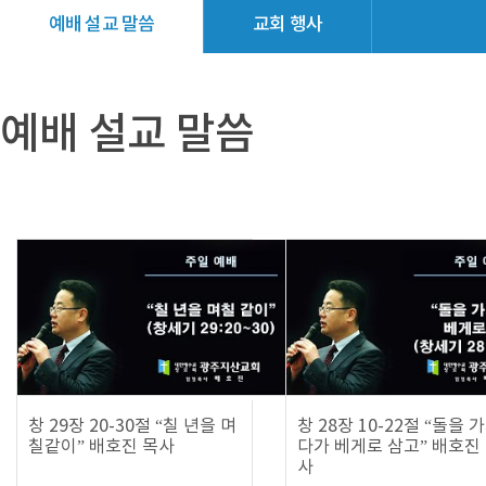
예배 설교 말씀
교회 행사
교회소식
갤러리
예배 설교 말씀
창 29장 20-30절 “칠 년을 며
창 28장 10-22절 “돌을 
칠같이” 배호진 목사
다가 베게로 삼고” 배호진
사