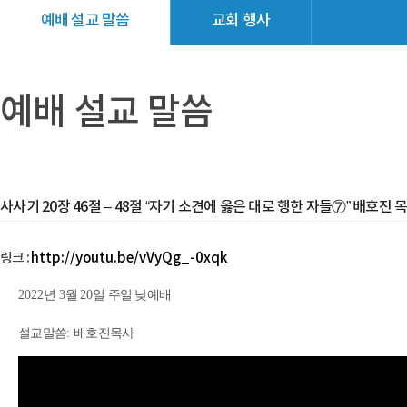
예배 설교 말씀
교회 행사
교회소식
갤러리
예배 설교 말씀
사사기 20장 46절 – 48절 “자기 소견에 옳은 대로 행한 자들⑦” 배호진 
링크 :
http://youtu.be/vVyQg_-0xqk
2022
년
3
월
20
일 주일 낮예배
설교말씀
:
배호진목사