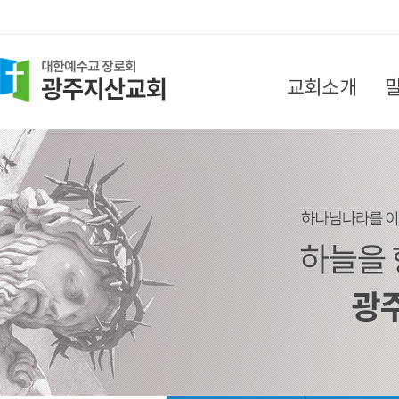
교회소개
담임목사 인사말
목회지침
섬기는 분들
찾아오시는 길
교회소식