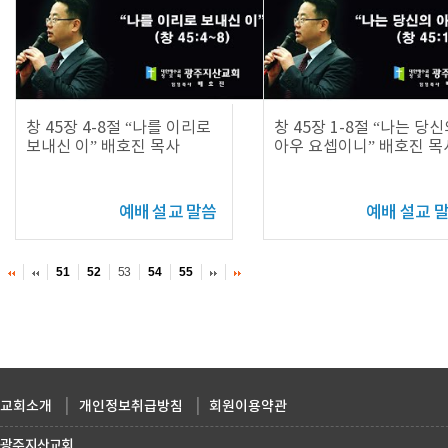
창 45장 4-8절 “나를 이리로
창 45장 1-8절 “나는 당
보내신 이” 배호진 목사
아우 요셉이니” 배호진 목
예배 설교 말씀
예배 설교 
51
52
53
54
55
교회소개
|
개인정보취급방침
|
회원이용약관
광주지산교회