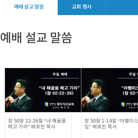
예배 설교 말씀
교회 행사
교회소식
갤러리
예배 설교 말씀
창 50장 22-26절 “내 해골을
창 50장 1-14절 “아벨미
메고 가라” 배호진 목사
임” 배호진 목사