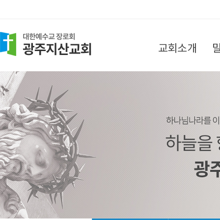
교회소개
담임목사 인사말
목회지침
섬기는 분들
찾아오시는 길
교회소식