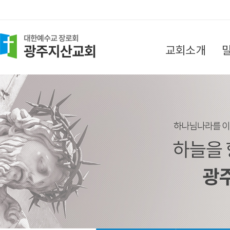
교회소개
담임목사 인사말
목회지침
섬기는 분들
찾아오시는 길
교회소식