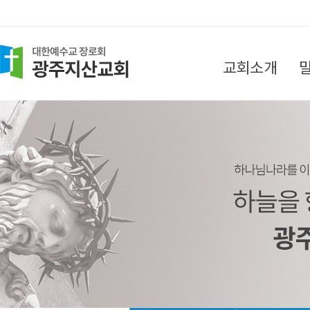
교회소개
담임목사 인사말
목회지침
섬기는 분들
찾아오시는 길
교회소식