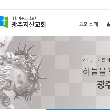
교회소개
담임목사 인사말
목회지침
섬기는 분들
찾아오시는 길
교회소식