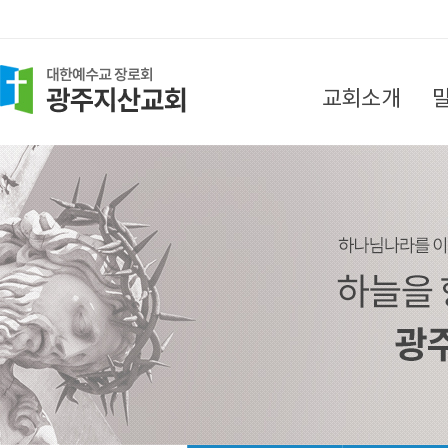
교회소개
담임목사 인사말
목회지침
섬기는 분들
찾아오시는 길
교회소식