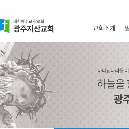
교회소개
담임목사 인사말
목회지침
섬기는 분들
찾아오시는 길
교회소식