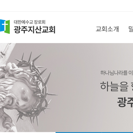
교회소개
담임목사 인사말
목회지침
섬기는 분들
찾아오시는 길
교회소식